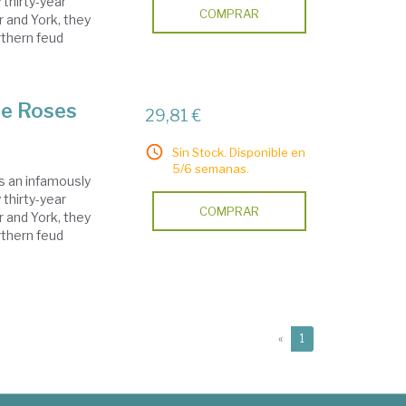
 thirty-year
COMPRAR
 and York, they
rthern feud
he Roses
29,81 €
Sin Stock. Disponible en
5/6 semanas.
s an infamously
 thirty-year
COMPRAR
 and York, they
rthern feud
(current)
«
1