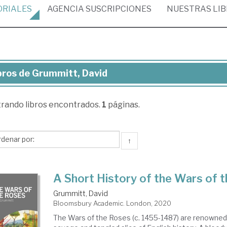
ORIALES
AGENCIA
SUSCRIPCIONES
NUESTRAS
LI
bros de Grummitt, David
ros
trando
libros encontrados.
1
páginas.
ummitt,
vid
↑
A Short History of the Wars of 
Grummitt, David
Bloomsbury Academic. London, 2020
The Wars of the Roses (c. 1455-1487) are renowned