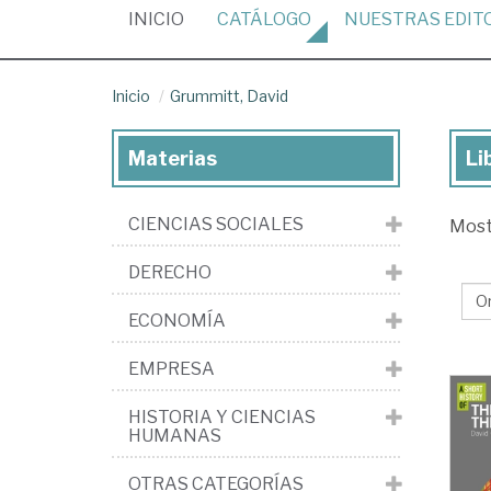
(CURRENT)
INICIO
CATÁLOGO
NUESTRAS
EDIT
Inicio
Grummitt, David
Materias
Li
Lib
de
CIENCIAS SOCIALES
Mos
Gr
Da
DERECHO
ECONOMÍA
EMPRESA
HISTORIA Y CIENCIAS
HUMANAS
OTRAS CATEGORÍAS