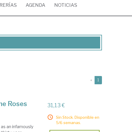
BRERÍAS
AGENDA
NOTICIAS
(current)
«
1
the Roses
31,13 €
Sin Stock. Disponible en
5/6 semanas.
 as an infamously