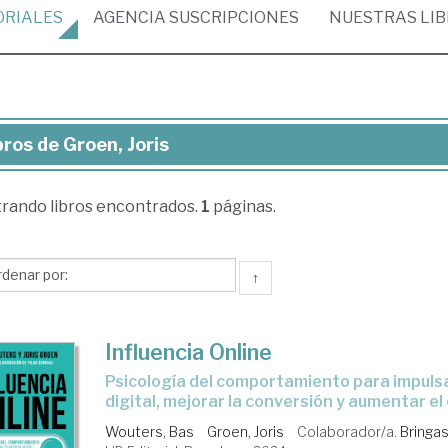
ORIALES
AGENCIA
SUSCRIPCIONES
NUESTRAS
LI
bros de Groen, Joris
ros
trando
libros encontrados.
1
páginas.
en,
is
↑
Influencia Online
Psicología del comportamiento para impulsar tu negocio
digital, mejorar la conversión y aumentar 
Wouters, Bas
Groen, Joris
Colaborador/a.
Bringas,