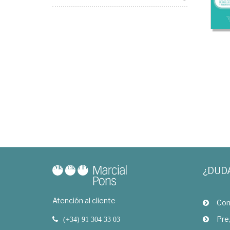
¿DUD
Atención al cliente
Com
Pre
(+34) 91 304 33 03