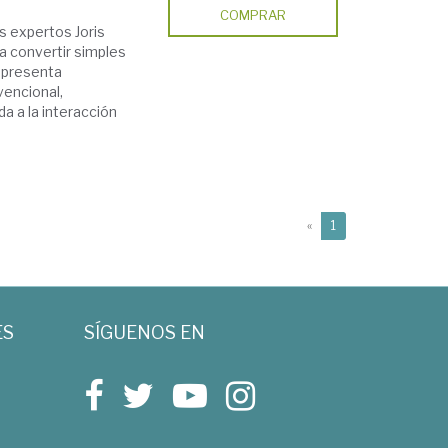
COMPRAR
expertos Joris
a convertir simples
e presenta
vencional,
a a la interacción
(current)
«
1
ES
SÍGUENOS EN