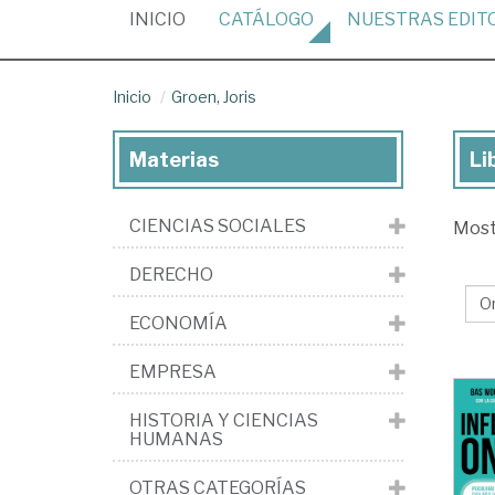
(CURRENT)
INICIO
CATÁLOGO
NUESTRAS
EDIT
Inicio
Groen, Joris
Materias
Li
Lib
de
CIENCIAS SOCIALES
Mos
Gro
Jor
DERECHO
ECONOMÍA
EMPRESA
HISTORIA Y CIENCIAS
HUMANAS
OTRAS CATEGORÍAS