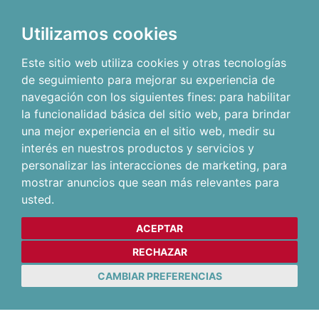
Utilizamos cookies
Este sitio web utiliza cookies y otras tecnologías
de seguimiento para mejorar su experiencia de
navegación con los siguientes fines:
para habilitar
la funcionalidad básica del sitio web
,
para brindar
una mejor experiencia en el sitio web
,
medir su
interés en nuestros productos y servicios y
personalizar las interacciones de marketing
,
para
mostrar anuncios que sean más relevantes para
usted
.
ACEPTAR
RECHAZAR
CAMBIAR PREFERENCIAS