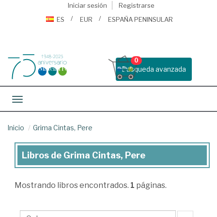
Iniciar sesión
Registrarse
ES
EUR
ESPAÑA PENINSULAR
0
Busqueda avanzada
Toggle navigation
Inicio
Grima Cintas, Pere
Libros de Grima Cintas, Pere
Libros
de
Mostrando
libros encontrados.
1
páginas.
Grima
Cintas,