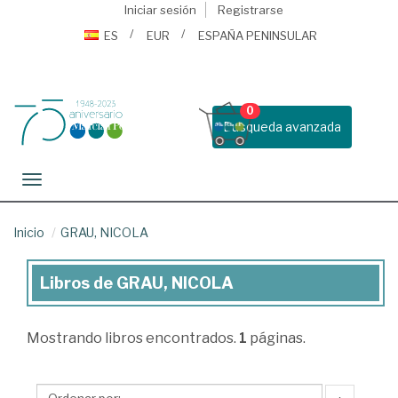
Iniciar sesión
Registrarse
ES
EUR
ESPAÑA PENINSULAR
0
Busqueda avanzada
Toggle navigation
Inicio
GRAU, NICOLA
Libros de GRAU, NICOLA
Libros
de
Mostrando
libros encontrados.
1
páginas.
GRAU,
NICOLA