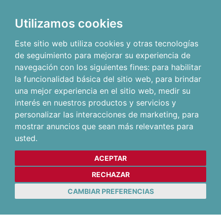
Utilizamos cookies
Este sitio web utiliza cookies y otras tecnologías
de seguimiento para mejorar su experiencia de
navegación con los siguientes fines:
para habilitar
la funcionalidad básica del sitio web
,
para brindar
una mejor experiencia en el sitio web
,
medir su
interés en nuestros productos y servicios y
personalizar las interacciones de marketing
,
para
mostrar anuncios que sean más relevantes para
usted
.
ACEPTAR
RECHAZAR
CAMBIAR PREFERENCIAS