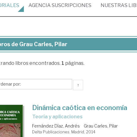
ORIALES
AGENCIA
SUSCRIPCIONES
NUESTRAS
LI
bros de Grau Carles, Pilar
ros
trando
libros encontrados.
1
páginas.
au
les,
ar
↑
Dinámica caótica en economía
teoría y aplicaciones
Fernández Díaz, Andrés
Grau Carles, Pilar
Delta Publicaciones. Madrid, 2014