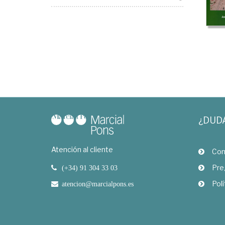
¿DUD
Atención al cliente
Com
Pre
(+34) 91 304 33 03
Polí
atencion@marcialpons.es