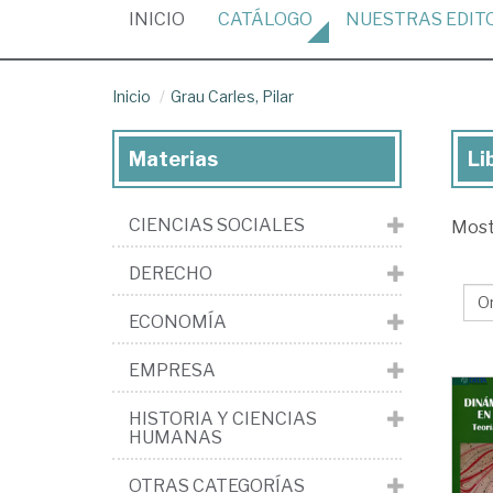
(CURRENT)
INICIO
CATÁLOGO
NUESTRAS
EDIT
Inicio
Grau Carles, Pilar
Materias
Li
Lib
de
CIENCIAS SOCIALES
Mos
Gr
Car
DERECHO
Pil
ECONOMÍA
EMPRESA
HISTORIA Y CIENCIAS
HUMANAS
OTRAS CATEGORÍAS