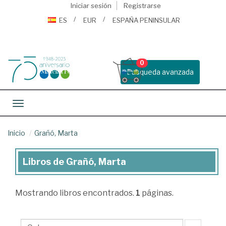
Iniciar sesión
Registrarse
ES
EUR
ESPAÑA PENINSULAR
0
Busqueda avanzada
Toggle navigation
Inicio
Grañó, Marta
Libros de Grañó, Marta
Libros
de
Mostrando
libros encontrados.
1
páginas.
Grañó,
Marta