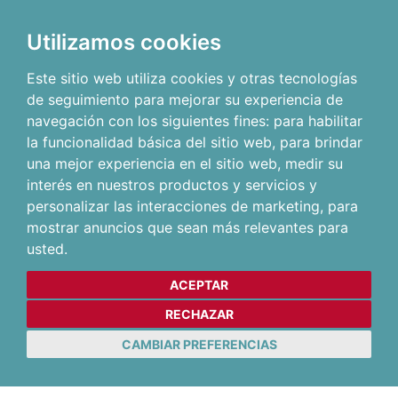
Utilizamos cookies
Este sitio web utiliza cookies y otras tecnologías
de seguimiento para mejorar su experiencia de
navegación con los siguientes fines:
para habilitar
la funcionalidad básica del sitio web
,
para brindar
una mejor experiencia en el sitio web
,
medir su
interés en nuestros productos y servicios y
personalizar las interacciones de marketing
,
para
mostrar anuncios que sean más relevantes para
usted
.
ACEPTAR
RECHAZAR
CAMBIAR PREFERENCIAS