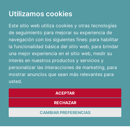
Utilizamos cookies
Este sitio web utiliza cookies y otras tecnologías
de seguimiento para mejorar su experiencia de
navegación con los siguientes fines:
para habilitar
la funcionalidad básica del sitio web
,
para brindar
una mejor experiencia en el sitio web
,
medir su
interés en nuestros productos y servicios y
personalizar las interacciones de marketing
,
para
mostrar anuncios que sean más relevantes para
usted
.
ACEPTAR
RECHAZAR
CAMBIAR PREFERENCIAS