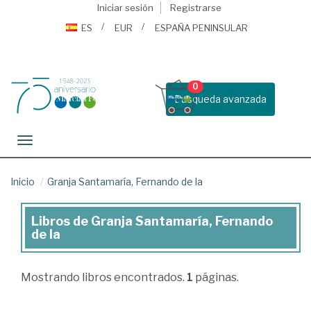
Iniciar sesión
Registrarse
ES
EUR
ESPAÑA PENINSULAR
0
Busqueda avanzada
Toggle navigation
Inicio
Granja Santamaría, Fernando de la
Libros de Granja Santamaría, Fernando
Libros
de la
de
Granja
Mostrando
libros encontrados.
1
páginas.
Santamaría,