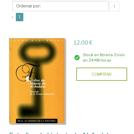
Fernando
↑
de
(current)
la
«
1
12,00 €
Stock en librería. Envío
en 24/48 horas
COMPRAR