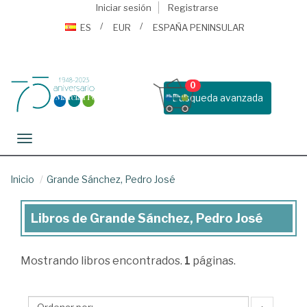
Iniciar sesión
Registrarse
ES
EUR
ESPAÑA PENINSULAR
0
Busqueda avanzada
Toggle navigation
Inicio
Grande Sánchez, Pedro José
Libros de Grande Sánchez, Pedro José
Libros
de
Mostrando
libros encontrados.
1
páginas.
Grande
Sánchez,