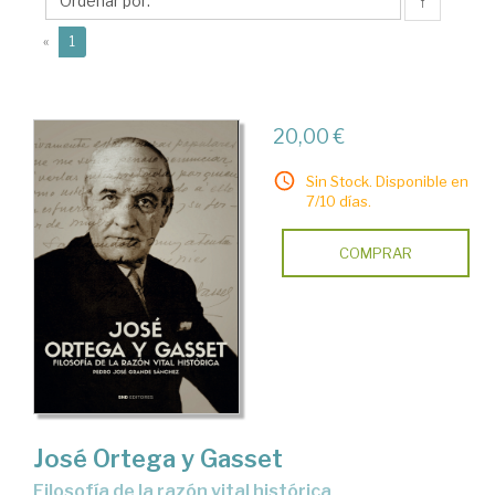
Pedro
↑
José
(current)
«
1
20,00 €
Sin Stock. Disponible en
7/10 días.
COMPRAR
José Ortega y Gasset
Filosofía de la razón vital histórica