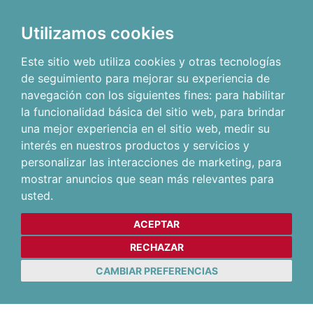
Utilizamos cookies
Este sitio web utiliza cookies y otras tecnologías
de seguimiento para mejorar su experiencia de
navegación con los siguientes fines:
para habilitar
la funcionalidad básica del sitio web
,
para brindar
una mejor experiencia en el sitio web
,
medir su
interés en nuestros productos y servicios y
personalizar las interacciones de marketing
,
para
mostrar anuncios que sean más relevantes para
usted
.
ACEPTAR
RECHAZAR
CAMBIAR PREFERENCIAS