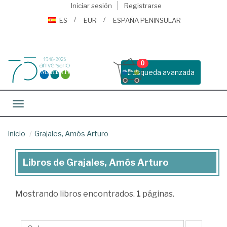
Iniciar sesión
Registrarse
ES
EUR
ESPAÑA PENINSULAR
0
Busqueda avanzada
Toggle navigation
Inicio
Grajales, Amós Arturo
Libros de Grajales, Amós Arturo
Libros
de
Mostrando
libros encontrados.
1
páginas.
Grajales,
Amós