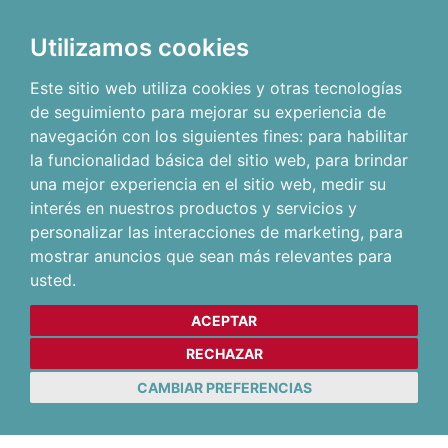
Utilizamos cookies
Este sitio web utiliza cookies y otras tecnologías
de seguimiento para mejorar su experiencia de
navegación con los siguientes fines:
para habilitar
la funcionalidad básica del sitio web
,
para brindar
una mejor experiencia en el sitio web
,
medir su
interés en nuestros productos y servicios y
personalizar las interacciones de marketing
,
para
mostrar anuncios que sean más relevantes para
usted
.
ACEPTAR
RECHAZAR
CAMBIAR PREFERENCIAS