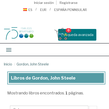
Iniciar sesión
Registrarse
ES
EUR
ESPAÑA PENINSULAR
0
Busqueda avanzada
Toggle navigation
Inicio
Gordon, John Steele
Libros de Gordon, John Steele
Libros
de
Mostrando
libros encontrados.
1
páginas.
Gordon,
John