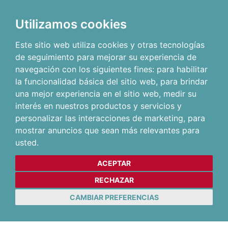
Utilizamos cookies
Este sitio web utiliza cookies y otras tecnologías
de seguimiento para mejorar su experiencia de
navegación con los siguientes fines:
para habilitar
la funcionalidad básica del sitio web
,
para brindar
una mejor experiencia en el sitio web
,
medir su
interés en nuestros productos y servicios y
personalizar las interacciones de marketing
,
para
mostrar anuncios que sean más relevantes para
usted
.
ACEPTAR
RECHAZAR
CAMBIAR PREFERENCIAS