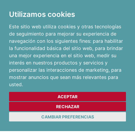
Utilizamos cookies
Este sitio web utiliza cookies y otras tecnologías
de seguimiento para mejorar su experiencia de
navegación con los siguientes fines:
para habilitar
la funcionalidad básica del sitio web
,
para brindar
una mejor experiencia en el sitio web
,
medir su
interés en nuestros productos y servicios y
personalizar las interacciones de marketing
,
para
mostrar anuncios que sean más relevantes para
usted
.
ACEPTAR
RECHAZAR
CAMBIAR PREFERENCIAS