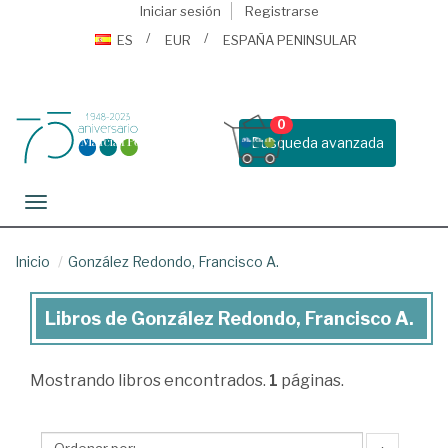
Iniciar sesión
Registrarse
ES
EUR
ESPAÑA PENINSULAR
0
Busqueda avanzada
Toggle navigation
Inicio
González Redondo, Francisco A.
Libros de González Redondo, Francisco A.
Libros
de
Mostrando
libros encontrados.
1
páginas.
González
Redondo,