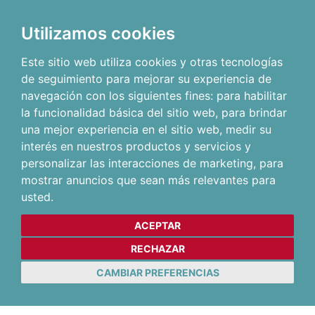
Utilizamos cookies
Este sitio web utiliza cookies y otras tecnologías
de seguimiento para mejorar su experiencia de
navegación con los siguientes fines:
para habilitar
la funcionalidad básica del sitio web
,
para brindar
una mejor experiencia en el sitio web
,
medir su
interés en nuestros productos y servicios y
personalizar las interacciones de marketing
,
para
mostrar anuncios que sean más relevantes para
usted
.
ACEPTAR
RECHAZAR
CAMBIAR PREFERENCIAS