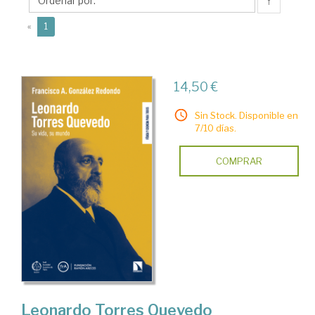
Francisco
↑
A.
(current)
«
1
14,50 €
Sin Stock. Disponible en
7/10 días.
COMPRAR
Leonardo Torres Quevedo