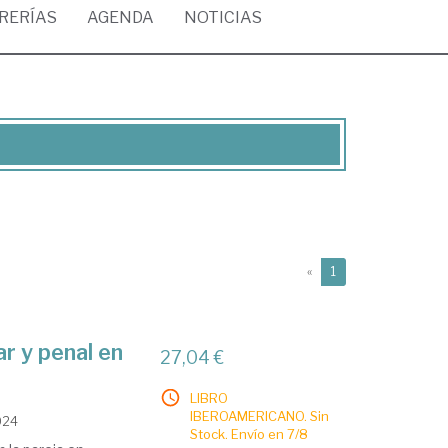
BRERÍAS
AGENDA
NOTICIAS
(current)
«
1
r y penal en
27,04 €
LIBRO
IBEROAMERICANO. Sin
024
Stock. Envío en 7/8