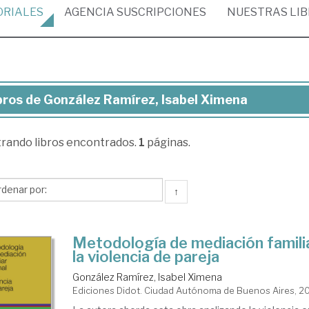
ORIALES
AGENCIA
SUSCRIPCIONES
NUESTRAS
LI
bros de González Ramírez, Isabel Ximena
ros
trando
libros encontrados.
1
páginas.
nzález
mírez,
bel
↑
mena
Metodología de mediación familia
la violencia de pareja
González Ramírez, Isabel Ximena
Ediciones Didot. Ciudad Autónoma de Buenos Aires, 2