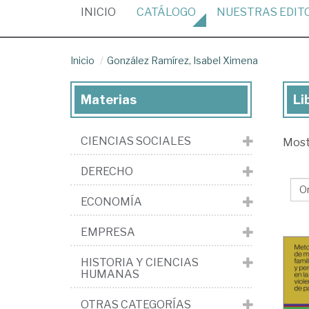
(CURRENT)
INICIO
CATÁLOGO
NUESTRAS
EDIT
Inicio
González Ramírez, Isabel Ximena
Materias
Li
Lib
de
CIENCIAS SOCIALES
Mos
Go
Ra
DERECHO
Isa
ECONOMÍA
Xi
EMPRESA
HISTORIA Y CIENCIAS
HUMANAS
OTRAS CATEGORÍAS