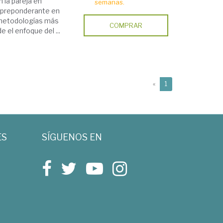
n la pareja en
semanas.
n preponderante en
as metodologías más
COMPRAR
el enfoque del ...
(current)
«
1
ES
SÍGUENOS EN