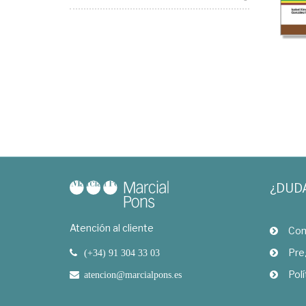
¿DUD
Atención al cliente
Com
Pre
(+34) 91 304 33 03
Polí
atencion@marcialpons.es