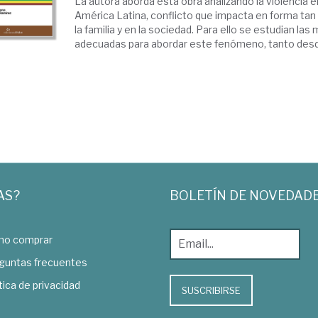
La autora aborda esta obra analizando la violencia e
América Latina, conflicto que impacta en forma ta
la familia y en la sociedad. Para ello se estudian l
adecuadas para abordar este fenómeno, tanto desde 
AS?
BOLETÍN DE NOVEDAD
o comprar
guntas frecuentes
tica de privacidad
SUSCRIBIRSE