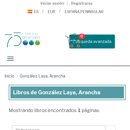
Iniciar sesión
Registrarse
ES
EUR
ESPAÑA PENINSULAR
0
Busqueda avanzada
Toggle navigation
Inicio
González Laya, Arancha
Libros de González Laya, Arancha
Libros
de
Mostrando
libros encontrados.
1
páginas.
González
Laya,