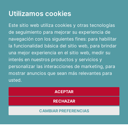
Utilizamos cookies
Este sitio web utiliza cookies y otras tecnologías
de seguimiento para mejorar su experiencia de
navegación con los siguientes fines:
para habilitar
la funcionalidad básica del sitio web
,
para brindar
una mejor experiencia en el sitio web
,
medir su
interés en nuestros productos y servicios y
personalizar las interacciones de marketing
,
para
mostrar anuncios que sean más relevantes para
usted
.
ACEPTAR
RECHAZAR
CAMBIAR PREFERENCIAS