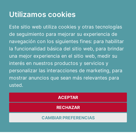
Utilizamos cookies
Este sitio web utiliza cookies y otras tecnologías
de seguimiento para mejorar su experiencia de
navegación con los siguientes fines:
para habilitar
la funcionalidad básica del sitio web
,
para brindar
una mejor experiencia en el sitio web
,
medir su
interés en nuestros productos y servicios y
personalizar las interacciones de marketing
,
para
mostrar anuncios que sean más relevantes para
usted
.
ACEPTAR
RECHAZAR
CAMBIAR PREFERENCIAS