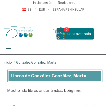
Iniciar sesión
Registrarse
ES
EUR
ESPAÑA PENINSULAR
0
Busqueda avanzada
Toggle navigation
Inicio
González González, Marta
Libros de González González, Marta
Libros
de
Mostrando
libros encontrados.
1
páginas.
González
González,