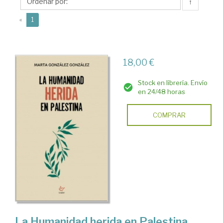
Marta
↑
(current)
«
1
18,00 €
Stock en librería. Envío
en 24/48 horas
COMPRAR
La Humanidad herida en Palestina