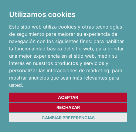
Utilizamos cookies
Este sitio web utiliza cookies y otras tecnologías
de seguimiento para mejorar su experiencia de
navegación con los siguientes fines:
para habilitar
la funcionalidad básica del sitio web
,
para brindar
una mejor experiencia en el sitio web
,
medir su
interés en nuestros productos y servicios y
personalizar las interacciones de marketing
,
para
mostrar anuncios que sean más relevantes para
usted
.
ACEPTAR
RECHAZAR
CAMBIAR PREFERENCIAS