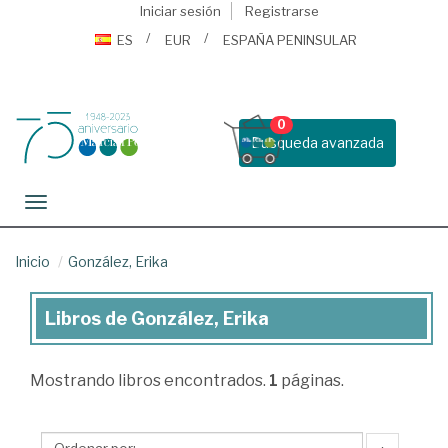
Iniciar sesión
Registrarse
ES
EUR
ESPAÑA PENINSULAR
0
Busqueda avanzada
Toggle navigation
Inicio
González, Erika
Libros de González, Erika
Libros
de
Mostrando
libros encontrados.
1
páginas.
González,
Erika