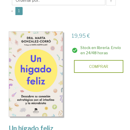
Marta
↑
(current)
«
1
19,95 €
Stock en librería. Envío
en 24/48 horas
COMPRAR
Un hígado feliz