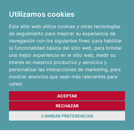
Utilizamos cookies
Este sitio web utiliza cookies y otras tecnologías
de seguimiento para mejorar su experiencia de
navegación con los siguientes fines:
para habilitar
la funcionalidad básica del sitio web
,
para brindar
una mejor experiencia en el sitio web
,
medir su
interés en nuestros productos y servicios y
personalizar las interacciones de marketing
,
para
mostrar anuncios que sean más relevantes para
usted
.
ACEPTAR
RECHAZAR
CAMBIAR PREFERENCIAS