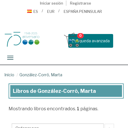
Iniciar sesión
Registrarse
ES
EUR
ESPAÑA PENINSULAR
0
Busqueda avanzada
Toggle navigation
Inicio
González-Corró, Marta
Libros de González-Corró, Marta
Libros
de
Mostrando
libros encontrados.
1
páginas.
González-
Corró,