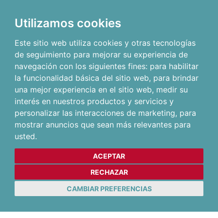
Utilizamos cookies
Este sitio web utiliza cookies y otras tecnologías
de seguimiento para mejorar su experiencia de
navegación con los siguientes fines:
para habilitar
la funcionalidad básica del sitio web
,
para brindar
una mejor experiencia en el sitio web
,
medir su
interés en nuestros productos y servicios y
personalizar las interacciones de marketing
,
para
mostrar anuncios que sean más relevantes para
usted
.
ACEPTAR
RECHAZAR
CAMBIAR PREFERENCIAS