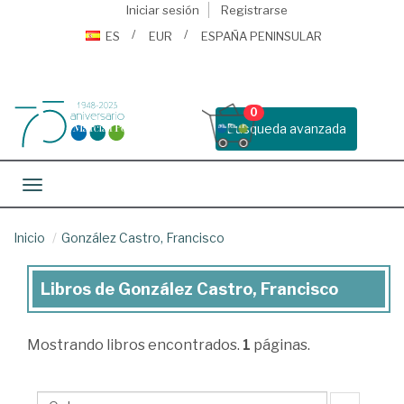
Iniciar sesión
Registrarse
ES
EUR
ESPAÑA PENINSULAR
0
Busqueda avanzada
Toggle navigation
Inicio
González Castro, Francisco
Libros de González Castro, Francisco
Libros
de
Mostrando
libros encontrados.
1
páginas.
González
Castro,