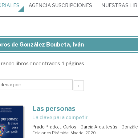
ORIALES
AGENCIA
SUSCRIPCIONES
NUESTRAS
LI
bros de González Boubeta, Iván
ros
trando
libros encontrados.
1
páginas.
nzález
ubeta,
n
↑
Las personas
la clave para competir
Prado Prado, J. Carlos
García Arca, Jesús
Gonzále
Ediciones Pirámide. Madrid, 2020