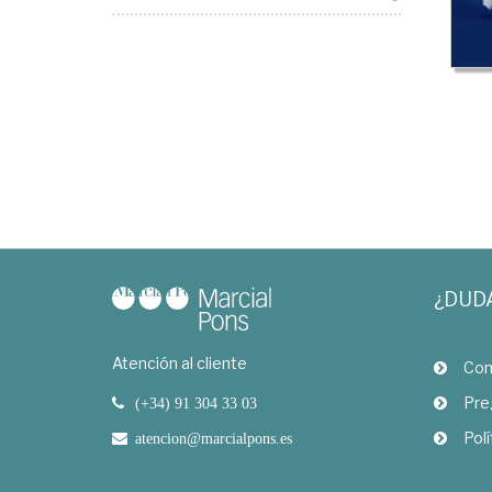
¿DUD
Atención al cliente
Com
Pre
(+34) 91 304 33 03
Polí
atencion@marcialpons.es