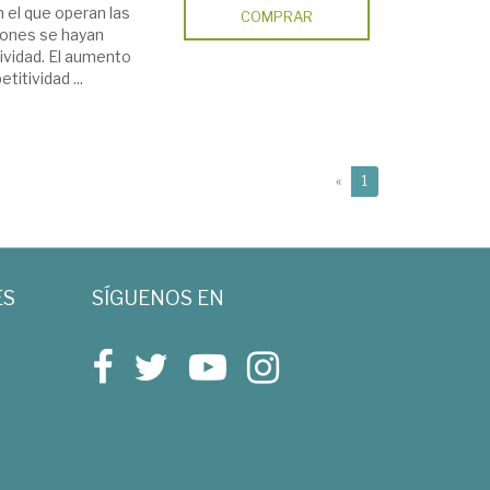
 el que operan las
COMPRAR
iones se hayan
ividad. El aumento
titividad ...
(current)
«
1
ES
SÍGUENOS EN