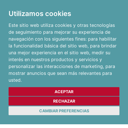
Utilizamos cookies
Este sitio web utiliza cookies y otras tecnologías
de seguimiento para mejorar su experiencia de
navegación con los siguientes fines:
para habilitar
la funcionalidad básica del sitio web
,
para brindar
una mejor experiencia en el sitio web
,
medir su
interés en nuestros productos y servicios y
personalizar las interacciones de marketing
,
para
mostrar anuncios que sean más relevantes para
usted
.
ACEPTAR
RECHAZAR
CAMBIAR PREFERENCIAS