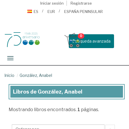
Iniciar sesión
Registrarse
ES
EUR
ESPAÑA PENINSULAR
0
Busqueda avanzada
Toggle navigation
Inicio
González, Anabel
Libros de González, Anabel
Libros
de
Mostrando
libros encontrados.
1
páginas.
González,
Anabel