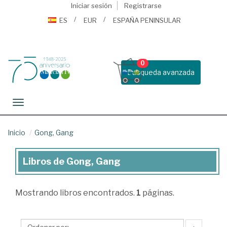
Iniciar sesión
Registrarse
ES
EUR
ESPAÑA PENINSULAR
0
Busqueda avanzada
Toggle navigation
Inicio
Gong, Gang
Libros de Gong, Gang
Libros
de
Mostrando
libros encontrados.
1
páginas.
Gong,
Gang