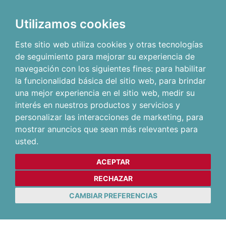
Utilizamos cookies
Este sitio web utiliza cookies y otras tecnologías
de seguimiento para mejorar su experiencia de
navegación con los siguientes fines:
para habilitar
la funcionalidad básica del sitio web
,
para brindar
una mejor experiencia en el sitio web
,
medir su
interés en nuestros productos y servicios y
personalizar las interacciones de marketing
,
para
mostrar anuncios que sean más relevantes para
usted
.
ACEPTAR
RECHAZAR
CAMBIAR PREFERENCIAS