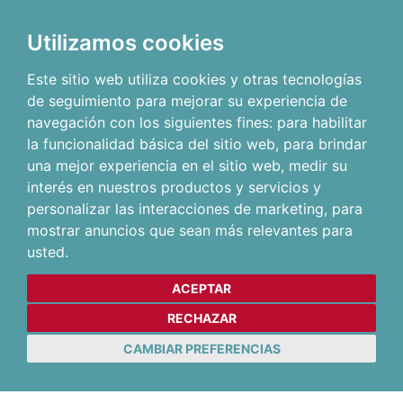
Utilizamos cookies
Este sitio web utiliza cookies y otras tecnologías
de seguimiento para mejorar su experiencia de
navegación con los siguientes fines:
para habilitar
la funcionalidad básica del sitio web
,
para brindar
una mejor experiencia en el sitio web
,
medir su
interés en nuestros productos y servicios y
personalizar las interacciones de marketing
,
para
mostrar anuncios que sean más relevantes para
usted
.
ACEPTAR
RECHAZAR
CAMBIAR PREFERENCIAS