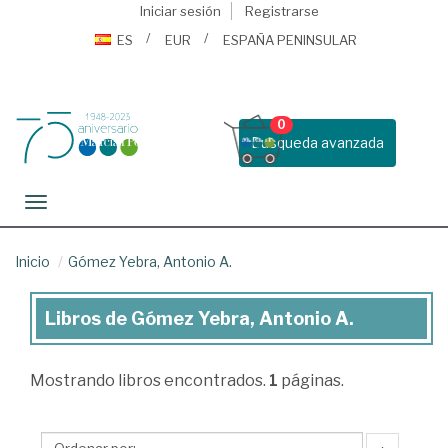
Iniciar sesión
Registrarse
ES
EUR
ESPAÑA PENINSULAR
0
Busqueda avanzada
Toggle navigation
Inicio
Gómez Yebra, Antonio A.
Libros de Gómez Yebra, Antonio A.
Libros
de
Mostrando
libros encontrados.
1
páginas.
Gómez
Yebra,