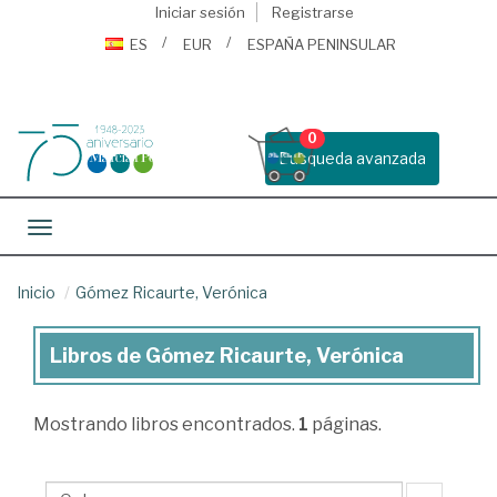
Iniciar sesión
Registrarse
ES
EUR
ESPAÑA PENINSULAR
0
Busqueda avanzada
Toggle navigation
Inicio
Gómez Ricaurte, Verónica
Libros de Gómez Ricaurte, Verónica
Libros
de
Mostrando
libros encontrados.
1
páginas.
Gómez
Ricaurte,