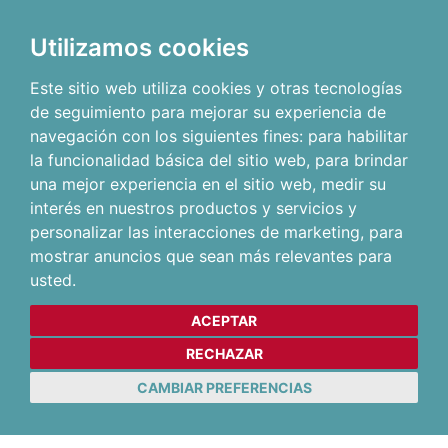
Utilizamos cookies
Este sitio web utiliza cookies y otras tecnologías
de seguimiento para mejorar su experiencia de
navegación con los siguientes fines:
para habilitar
la funcionalidad básica del sitio web
,
para brindar
una mejor experiencia en el sitio web
,
medir su
interés en nuestros productos y servicios y
personalizar las interacciones de marketing
,
para
mostrar anuncios que sean más relevantes para
usted
.
ACEPTAR
RECHAZAR
CAMBIAR PREFERENCIAS