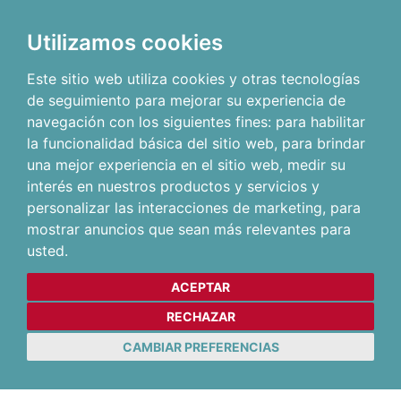
Utilizamos cookies
Este sitio web utiliza cookies y otras tecnologías
de seguimiento para mejorar su experiencia de
navegación con los siguientes fines:
para habilitar
la funcionalidad básica del sitio web
,
para brindar
una mejor experiencia en el sitio web
,
medir su
interés en nuestros productos y servicios y
personalizar las interacciones de marketing
,
para
mostrar anuncios que sean más relevantes para
usted
.
ACEPTAR
RECHAZAR
CAMBIAR PREFERENCIAS