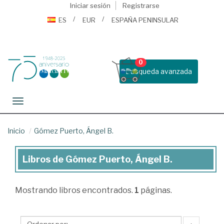
Iniciar sesión
Registrarse
ES
EUR
ESPAÑA PENINSULAR
0
Busqueda avanzada
Toggle navigation
Inicio
Gómez Puerto, Ángel B.
Libros de Gómez Puerto, Ángel B.
Libros
de
Mostrando
libros encontrados.
1
páginas.
Gómez
Puerto,