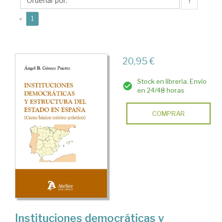
Ángel
↑
B.
(current)
«
1
20,95 €
Stock en librería. Envío
en 24/48 horas
COMPRAR
Instituciones democráticas y