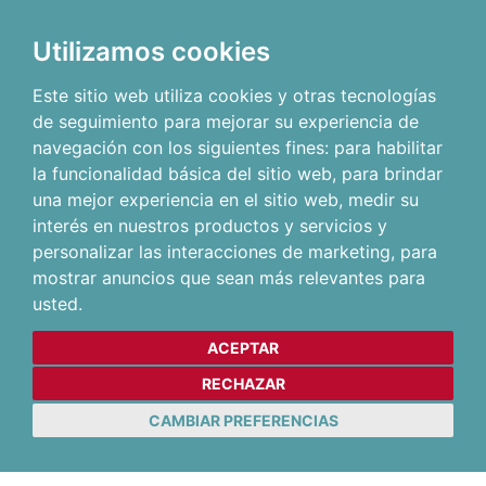
Utilizamos cookies
Este sitio web utiliza cookies y otras tecnologías
de seguimiento para mejorar su experiencia de
navegación con los siguientes fines:
para habilitar
la funcionalidad básica del sitio web
,
para brindar
una mejor experiencia en el sitio web
,
medir su
interés en nuestros productos y servicios y
personalizar las interacciones de marketing
,
para
mostrar anuncios que sean más relevantes para
usted
.
ACEPTAR
RECHAZAR
CAMBIAR PREFERENCIAS