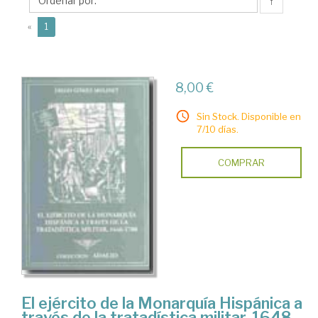
Diego
↑
(current)
«
1
8,00 €
Sin Stock. Disponible en
7/10 días.
COMPRAR
El ejército de la Monarquía Hispánica a
través de la tratadística militar, 1648-