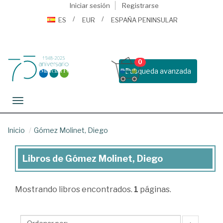
Iniciar sesión
Registrarse
ES
EUR
ESPAÑA PENINSULAR
0
Busqueda avanzada
Toggle navigation
Inicio
Gómez Molinet, Diego
Libros de Gómez Molinet, Diego
Libros
de
Mostrando
libros encontrados.
1
páginas.
Gómez
Molinet,