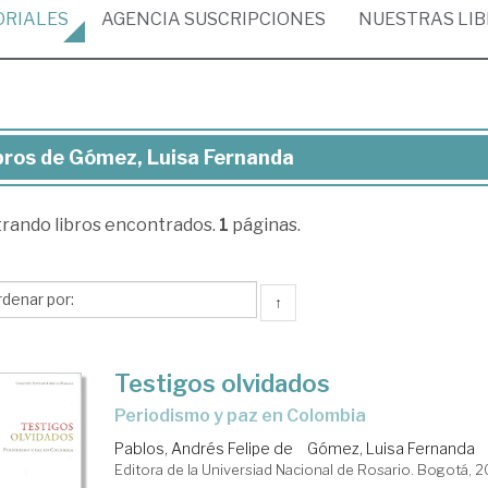
ORIALES
AGENCIA
SUSCRIPCIONES
NUESTRAS
LI
bros de Gómez, Luisa Fernanda
ros
trando
libros encontrados.
1
páginas.
mez,
sa
rnanda
↑
Testigos olvidados
periodismo y paz en Colombia
Pablos, Andrés Felipe de
Gómez, Luisa Fernanda
Editora de la Universiad Nacional de Rosario. Bogotá, 