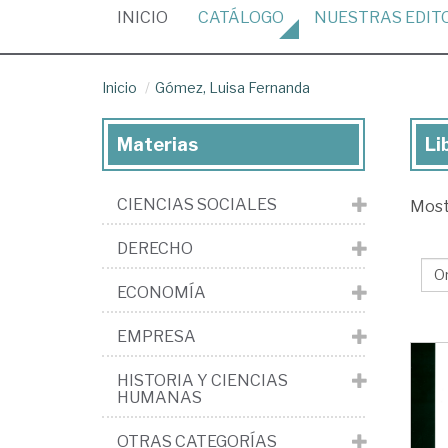
(CURRENT)
INICIO
CATÁLOGO
NUESTRAS
EDIT
Inicio
Gómez, Luisa Fernanda
Materias
Li
Lib
de
CIENCIAS SOCIALES
Mos
Gó
Lui
DERECHO
Fe
ECONOMÍA
EMPRESA
HISTORIA Y CIENCIAS
HUMANAS
OTRAS CATEGORÍAS