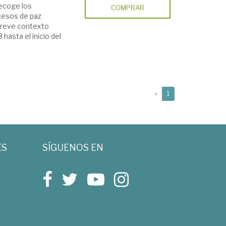
recoge los
COMPRAR
cesos de paz
breve contexto
hasta el inicio del
(current)
«
1
ES
SÍGUENOS EN