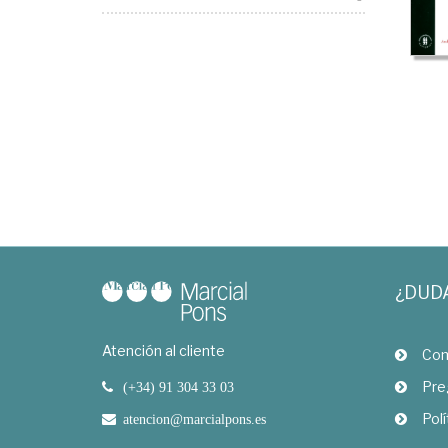
¿DUD
Atención al cliente
Com
Pre
(+34) 91 304 33 03
Polí
atencion@marcialpons.es