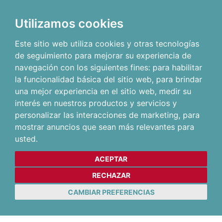
Utilizamos cookies
Este sitio web utiliza cookies y otras tecnologías
de seguimiento para mejorar su experiencia de
navegación con los siguientes fines:
para habilitar
la funcionalidad básica del sitio web
,
para brindar
una mejor experiencia en el sitio web
,
medir su
interés en nuestros productos y servicios y
personalizar las interacciones de marketing
,
para
mostrar anuncios que sean más relevantes para
usted
.
ACEPTAR
RECHAZAR
CAMBIAR PREFERENCIAS