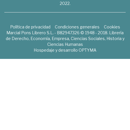
2022.
Política de privacidad
Condiciones generales
Cookies
Marcial Pons Librero S.L. - B82947326 © 1948 - 2018. Librería
de Derecho, Economía, Empresa, Ciencias Sociales, Historia y
Ciencias Humanas
Hospedaje y desarrollo
OPTYMA