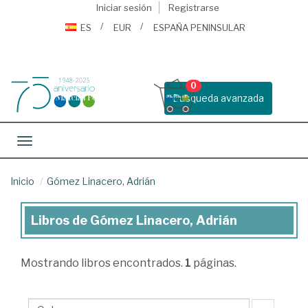
Iniciar sesión
Registrarse
ES
EUR
ESPAÑA PENINSULAR
0
Busqueda avanzada
Toggle navigation
Inicio
Gómez Linacero, Adrián
Libros de Gómez Linacero, Adrián
Libros
de
Mostrando
libros encontrados.
1
páginas.
Gómez
Linacero,