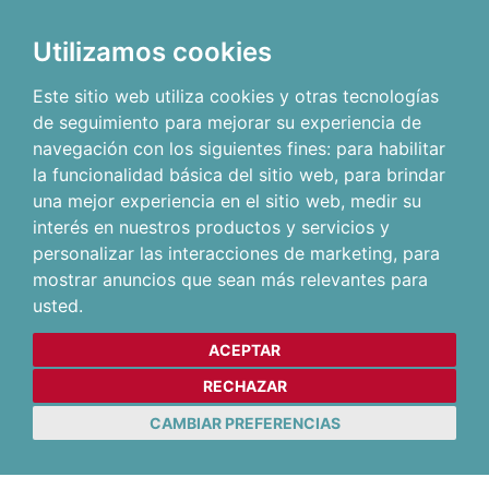
Utilizamos cookies
Este sitio web utiliza cookies y otras tecnologías
de seguimiento para mejorar su experiencia de
navegación con los siguientes fines:
para habilitar
la funcionalidad básica del sitio web
,
para brindar
una mejor experiencia en el sitio web
,
medir su
interés en nuestros productos y servicios y
personalizar las interacciones de marketing
,
para
mostrar anuncios que sean más relevantes para
usted
.
ACEPTAR
RECHAZAR
CAMBIAR PREFERENCIAS