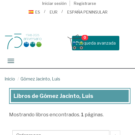
Iniciar sesión
Registrarse
ES
EUR
ESPAÑA PENINSULAR
0
Busqueda avanzada
Toggle navigation
Inicio
Gómez Jacinto, Luis
Libros de Gómez Jacinto, Luis
Libros
de
Mostrando
libros encontrados.
1
páginas.
Gómez
Jacinto,