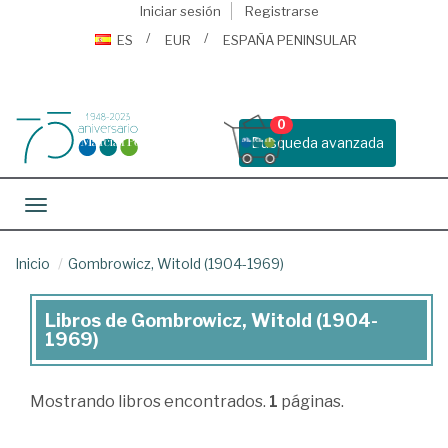
Iniciar sesión
Registrarse
ES
EUR
ESPAÑA PENINSULAR
0
Busqueda avanzada
Toggle navigation
Inicio
Gombrowicz, Witold (1904-1969)
Libros de Gombrowicz, Witold (1904-
Libros
1969)
de
Gombrowicz,
Mostrando
libros encontrados.
1
páginas.
Witold