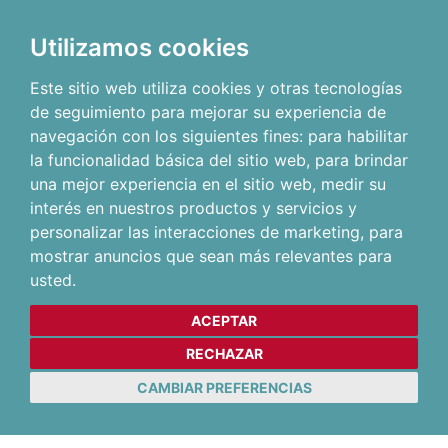
Utilizamos cookies
Este sitio web utiliza cookies y otras tecnologías
de seguimiento para mejorar su experiencia de
navegación con los siguientes fines:
para habilitar
la funcionalidad básica del sitio web
,
para brindar
una mejor experiencia en el sitio web
,
medir su
interés en nuestros productos y servicios y
personalizar las interacciones de marketing
,
para
mostrar anuncios que sean más relevantes para
usted
.
ACEPTAR
RECHAZAR
CAMBIAR PREFERENCIAS