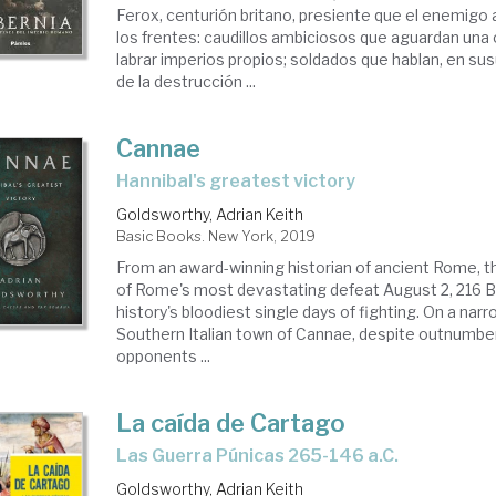
Ferox, centurión britano, presiente que el enemigo
los frentes: caudillos ambiciosos que aguardan una
labrar imperios propios; soldados que hablan, en sus
de la destrucción ...
Cannae
Hannibal's greatest victory
Goldsworthy, Adrian Keith
Basic Books. New York, 2019
From an award-winning historian of ancient Rome, th
of Rome's most devastating defeat August 2, 216 
history's bloodiest single days of fighting. On a narr
Southern Italian town of Cannae, despite outnumber
opponents ...
La caída de Cartago
las Guerra Púnicas 265-146 a.C.
Goldsworthy, Adrian Keith