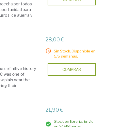
 acecha por todos
 oportunidad para
urros, de guerra y
28,00 €
Sin Stock. Disponible en
5/6 semanas.
e definitive history
COMPRAR
BC was one of
ow plain near the
ing their
21,90 €
Stock en librería. Envío
en 24/48 horas