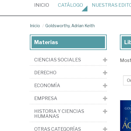
(CURRENT)
INICIO
CATÁLOGO
NUESTRAS
EDIT
Inicio
Goldsworthy, Adrian Keith
Materias
Li
Lib
de
CIENCIAS SOCIALES
Mos
Gol
Adr
DERECHO
Kei
ECONOMÍA
EMPRESA
HISTORIA Y CIENCIAS
HUMANAS
OTRAS CATEGORÍAS