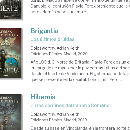
durar. Enviado a hacerse con el mando de un fuerte a
Danubio, el centurión Flavio Ferox presiente que la 
pero además sabe que entre ...
Brigantia
Los últimos druidas
Goldsworthy, Adrian Keith
Ediciones Pàmies. Madrid, 2020
Año 100 d. C. Norte de Britania. Flavio Ferox es un 
encargado de mantener la paz con las tribus del nor
desde el fuerte de Vindolanda. El gobernador de la p
que se presente en la capital, Londinium. Pero ...
Hibernia
en los confines del Imperio Romano
Goldsworthy, Adrian Keith
Ediciones Pàmies. Madrid, 2019
Desde su base en Vindolanda, en la frontera norte de