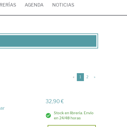
BRERÍAS
AGENDA
NOTICIAS
(current)
«
1
2
»
32,90 €
nar
Stock en librería. Envío
en 24/48 horas