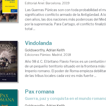
Editorial Ariel. Barcelona, 2019
Las Guerras Púnicas son con toda probabilidad el m
significativo conflicto armado de la Antigüedad. A l
cien años, las dos naciones más poderosas del Med
por la supremacía. Para Cartago, el conflicto finaliz
total ...
Vindolanda
Goldsworthy, Adrian Keith
Ediciones Pàmies. Madrid, 2018
Año 98 d. C. El britano Flavio Ferox es un centurión 
de un pequeño territorio situado en la frontera más 
Imperio romano. El poder de Roma empieza debilitars
de las tribus locales cada vez es más fuerte ...
Pax romana
guerra, paz y conquista en el mundo roman
Goldsworthy, Adrian Keith