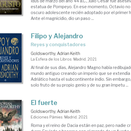
Idus de marzo del año 44 a.C., Julio César fue asesin
estatua de Pompeyo. En ese momento, Octavio no
oscuro adolescente recién adoptado por el primer
Ante el magnicidio, dio un paso ...
Filipo y Alejandro
reyes y conquistadores
Goldsworthy, Adrian Keith
La Esfera de los Libros. Madrid, 2021
Al final de sus días, Alejandro Magno había redibuja
mundo antiguo creando un imperio que se extendía
Adriático hasta el subcontinente indio. Sin embargo,
solo fruto de su propio genio y de su gran ímpetu ...
El fuerte
Goldsworthy, Adrian Keith
Ediciones Pàmies. Madrid, 2021
Roma y el reino de Dacia están en paz, pero nadie 