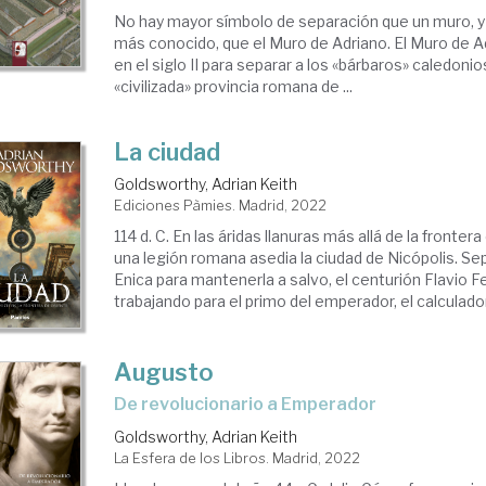
No hay mayor símbolo de separación que un muro, y 
más conocido, que el Muro de Adriano. El Muro de A
en el siglo II para separar a los «bárbaros» caledonio
«civilizada» provincia romana de ...
La ciudad
Goldsworthy, Adrian Keith
Ediciones Pàmies. Madrid, 2022
114 d. C. En las áridas llanuras más allá de la frontera
una legión romana asedia la ciudad de Nicópolis. S
Enica para mantenerla a salvo, el centurión Flavio F
trabajando para el primo del emperador, el calculador 
Augusto
de revolucionario a Emperador
Goldsworthy, Adrian Keith
La Esfera de los Libros. Madrid, 2022