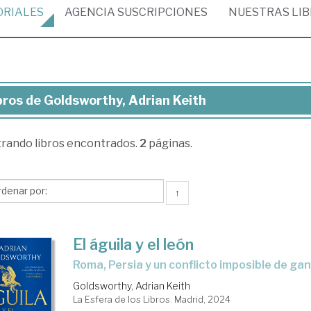
ORIALES
AGENCIA
SUSCRIPCIONES
NUESTRAS
LI
bros de Goldsworthy, Adrian Keith
ros
trando
libros encontrados.
2
páginas.
dsworthy,
ian
th
↑
El águila y el león
Roma, Persia y un conflicto imposible de ga
Goldsworthy, Adrian Keith
La Esfera de los Libros. Madrid, 2024