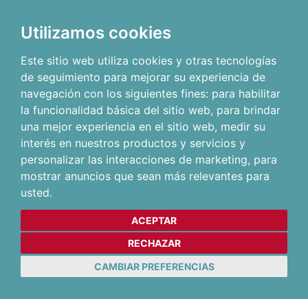
Utilizamos cookies
Este sitio web utiliza cookies y otras tecnologías
de seguimiento para mejorar su experiencia de
navegación con los siguientes fines:
para habilitar
la funcionalidad básica del sitio web
,
para brindar
una mejor experiencia en el sitio web
,
medir su
interés en nuestros productos y servicios y
personalizar las interacciones de marketing
,
para
mostrar anuncios que sean más relevantes para
usted
.
ACEPTAR
RECHAZAR
CAMBIAR PREFERENCIAS