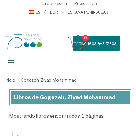
Iniciar sesión
Registrarse
ES
EUR
ESPAÑA PENINSULAR
0
Busqueda avanzada
Toggle navigation
Inicio
Gogazeh, Ziyad Mohammad
Libros de Gogazeh, Ziyad Mohammad
Libros
de
Mostrando
libros encontrados.
1
páginas.
Gogazeh,
Ziyad