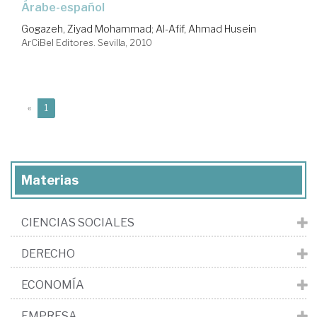
árabe-español
Gogazeh, Ziyad Mohammad
;
Al-Afif, Ahmad Husein
ArCiBel Editores. Sevilla, 2010
(current)
«
1
Materias
CIENCIAS SOCIALES
DERECHO
ECONOMÍA
EMPRESA