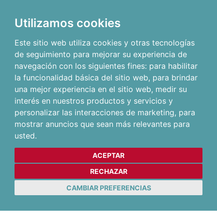
Utilizamos cookies
Este sitio web utiliza cookies y otras tecnologías
de seguimiento para mejorar su experiencia de
navegación con los siguientes fines:
para habilitar
la funcionalidad básica del sitio web
,
para brindar
una mejor experiencia en el sitio web
,
medir su
interés en nuestros productos y servicios y
personalizar las interacciones de marketing
,
para
mostrar anuncios que sean más relevantes para
usted
.
ACEPTAR
RECHAZAR
CAMBIAR PREFERENCIAS