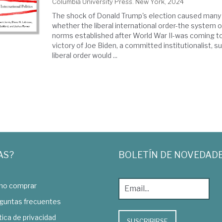
Columbia University Press. New York, 2024
The shock of Donald Trump's election caused many
whether the liberal international order-the system o
norms established after World War II-was coming to
victory of Joe Biden, a committed institutionalist, 
liberal order would ...
AS?
BOLETÍN DE NOVEDAD
o comprar
guntas frecuentes
tica de privacidad
SUSCRIBIRSE