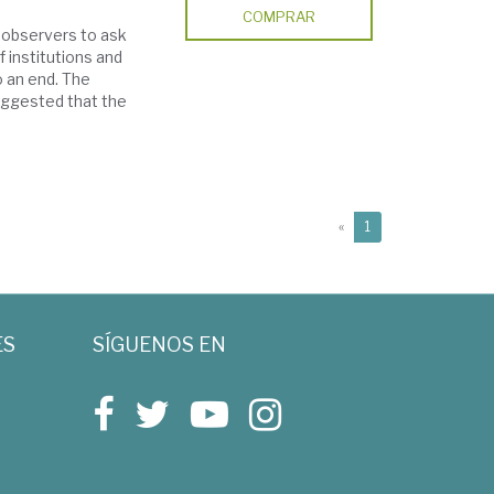
COMPRAR
 observers to ask
f institutions and
 an end. The
suggested that the
(current)
«
1
ES
SÍGUENOS EN