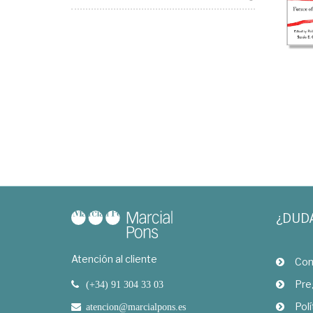
¿DUD
Atención al cliente
Com
Pre
(+34) 91 304 33 03
Polí
atencion@marcialpons.es