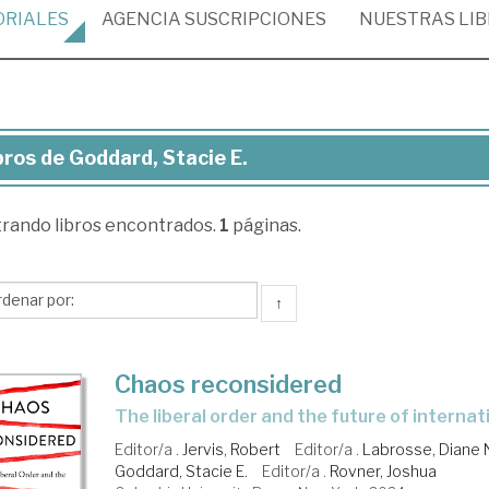
ORIALES
AGENCIA
SUSCRIPCIONES
NUESTRAS
LI
bros de Goddard, Stacie E.
ros
trando
libros encontrados.
1
páginas.
ddard,
cie
↑
Chaos reconsidered
the liberal order and the future of internat
Editor/a .
Jervis, Robert
Editor/a .
Labrosse, Diane 
Goddard, Stacie E.
Editor/a .
Rovner, Joshua