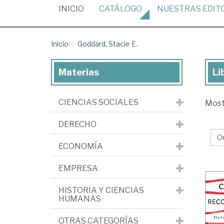
(CURRENT)
INICIO
CATÁLOGO
NUESTRAS
EDIT
Inicio
Goddard, Stacie E.
Materias
Li
Lib
de
CIENCIAS SOCIALES
Mos
Go
Sta
DERECHO
E.
ECONOMÍA
EMPRESA
HISTORIA Y CIENCIAS
HUMANAS
OTRAS CATEGORÍAS