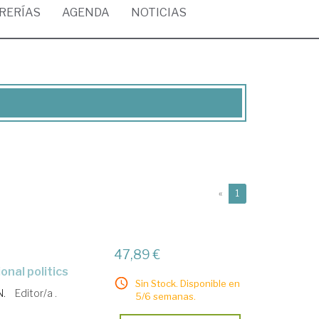
BRERÍAS
AGENDA
NOTICIAS
(current)
«
1
47,89 €
ional politics
Sin Stock. Disponible en
N.
Editor/a .
5/6 semanas.