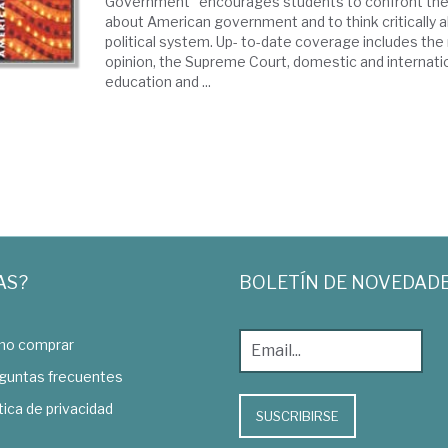
Government" encourages students to confront the
about American government and to think critically a
political system. Up- to-date coverage includes the 
opinion, the Supreme Court, domestic and internatio
education and ...
AS?
BOLETÍN DE NOVEDAD
o comprar
guntas frecuentes
tica de privacidad
SUSCRIBIRSE