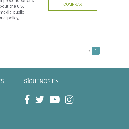
ir preconceptions
COMPRAR
bout the U.S.
media, public
nal policy,
(current)
«
1
ES
SÍGUENOS EN