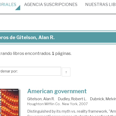
ORIALES
AGENCIA
SUSCRIPCIONES
NUESTRAS
LI
bros de Gitelson, Alan R.
ros
trando
libros encontrados.
1
páginas.
elson,
an
↑
American government
Gitelson, Alan R.
Dudley, Robert L.
Dubnick, Melvin
Houghton Mifflin Co.. New York, 2007
Distinguished by its myth vs. reality framework, "A