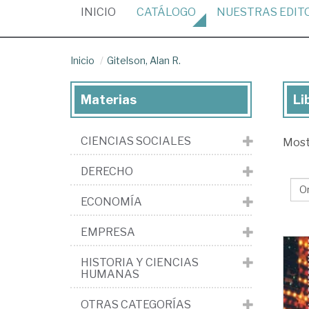
(CURRENT)
INICIO
CATÁLOGO
NUESTRAS
EDIT
Inicio
Gitelson, Alan R.
Materias
Li
Lib
de
CIENCIAS SOCIALES
Mos
Git
Al
DERECHO
R.
ECONOMÍA
EMPRESA
HISTORIA Y CIENCIAS
HUMANAS
OTRAS CATEGORÍAS