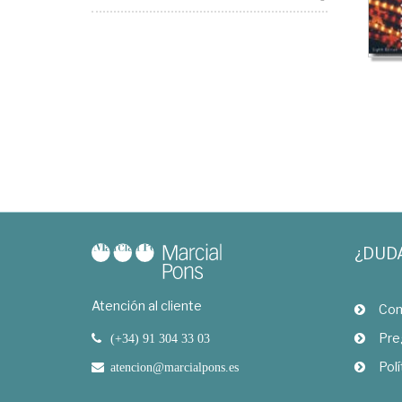
¿DUD
Atención al cliente
Com
Pre
(+34) 91 304 33 03
Polí
atencion@marcialpons.es