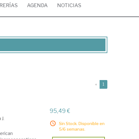
BRERÍAS
AGENDA
NOTICIAS
(current)
«
1
95,49 €
 J.
Sin Stock. Disponible en
5/6 semanas.
merican