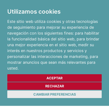
Utilizamos cookies
Este sitio web utiliza cookies y otras tecnologías
de seguimiento para mejorar su experiencia de
navegación con los siguientes fines:
para habilitar
la funcionalidad básica del sitio web
,
para brindar
una mejor experiencia en el sitio web
,
medir su
interés en nuestros productos y servicios y
personalizar las interacciones de marketing
,
para
mostrar anuncios que sean más relevantes para
usted
.
ACEPTAR
RECHAZAR
CAMBIAR PREFERENCIAS