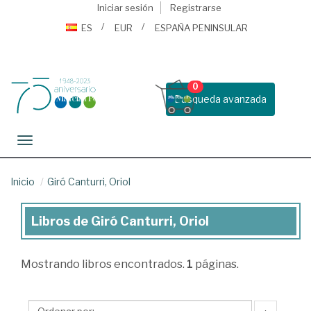
Iniciar sesión
Registrarse
ES
EUR
ESPAÑA PENINSULAR
0
Busqueda avanzada
Toggle navigation
Inicio
Giró Canturri, Oriol
Libros de Giró Canturri, Oriol
Libros
de
Mostrando
libros encontrados.
1
páginas.
Giró
Canturri,