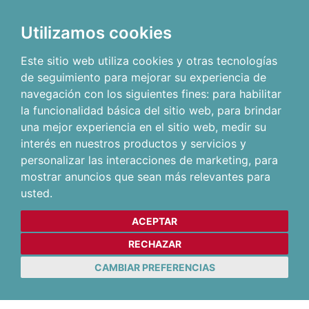
Utilizamos cookies
Este sitio web utiliza cookies y otras tecnologías
de seguimiento para mejorar su experiencia de
navegación con los siguientes fines:
para habilitar
la funcionalidad básica del sitio web
,
para brindar
una mejor experiencia en el sitio web
,
medir su
interés en nuestros productos y servicios y
personalizar las interacciones de marketing
,
para
mostrar anuncios que sean más relevantes para
usted
.
ACEPTAR
RECHAZAR
CAMBIAR PREFERENCIAS