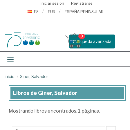
Iniciar sesión
Registrarse
ES
EUR
ESPAÑA PENINSULAR
0
Busqueda avanzada
Toggle navigation
Inicio
Giner, Salvador
Libros de Giner, Salvador
Libros
de
Mostrando
libros encontrados.
1
páginas.
Giner,
Salvador