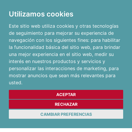
Utilizamos cookies
Este sitio web utiliza cookies y otras tecnologías
de seguimiento para mejorar su experiencia de
navegación con los siguientes fines:
para habilitar
la funcionalidad básica del sitio web
,
para brindar
una mejor experiencia en el sitio web
,
medir su
interés en nuestros productos y servicios y
personalizar las interacciones de marketing
,
para
mostrar anuncios que sean más relevantes para
usted
.
ACEPTAR
RECHAZAR
CAMBIAR PREFERENCIAS