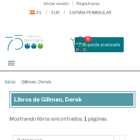
Iniciar sesión
Registrarse
ES
EUR
ESPAÑA PENINSULAR
0
Busqueda avanzada
Toggle navigation
Inicio
Gillman, Derek
Libros de Gillman, Derek
Libros
de
Mostrando
libros encontrados.
1
páginas.
Gillman,
Derek