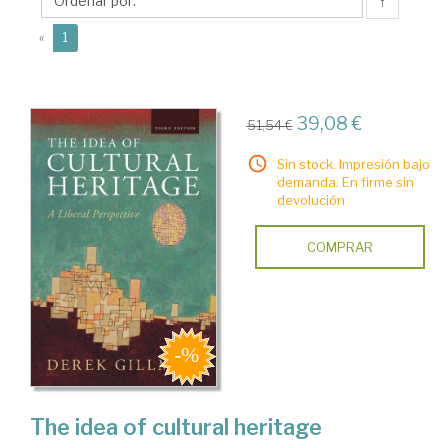
↑
(current)
«
1
39,08 €
51,54 €
Sin stock. Impresión bajo
demanda. En firme sin
devolución
COMPRAR
The idea of cultural heritage