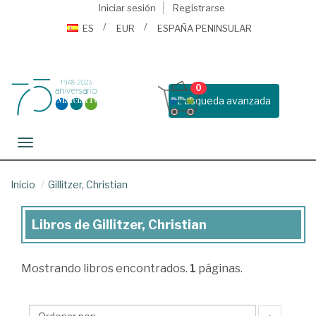
Iniciar sesión
Registrarse
ES
EUR
ESPAÑA PENINSULAR
0
Busqueda avanzada
Toggle navigation
Inicio
Gillitzer, Christian
Libros de Gillitzer, Christian
Libros
de
Mostrando
libros encontrados.
1
páginas.
Gillitzer,
Christian