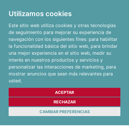
Utilizamos cookies
Este sitio web utiliza cookies y otras tecnologías
de seguimiento para mejorar su experiencia de
navegación con los siguientes fines:
para habilitar
la funcionalidad básica del sitio web
,
para brindar
una mejor experiencia en el sitio web
,
medir su
interés en nuestros productos y servicios y
personalizar las interacciones de marketing
,
para
mostrar anuncios que sean más relevantes para
usted
.
ACEPTAR
RECHAZAR
CAMBIAR PREFERENCIAS