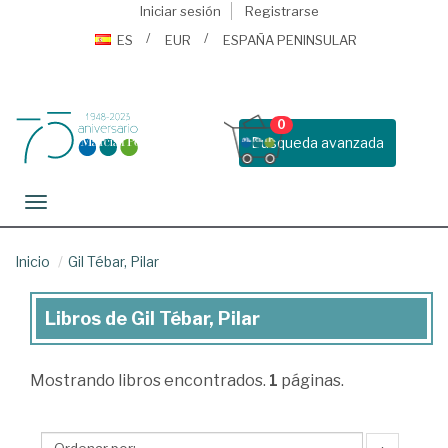
Iniciar sesión
Registrarse
ES
EUR
ESPAÑA PENINSULAR
0
Busqueda avanzada
Toggle navigation
Inicio
Gil Tébar, Pilar
Libros de Gil Tébar, Pilar
Libros
de
Mostrando
libros encontrados.
1
páginas.
Gil
Tébar,