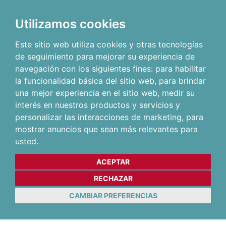
Utilizamos cookies
Este sitio web utiliza cookies y otras tecnologías
de seguimiento para mejorar su experiencia de
navegación con los siguientes fines:
para habilitar
la funcionalidad básica del sitio web
,
para brindar
una mejor experiencia en el sitio web
,
medir su
interés en nuestros productos y servicios y
personalizar las interacciones de marketing
,
para
mostrar anuncios que sean más relevantes para
usted
.
ACEPTAR
RECHAZAR
CAMBIAR PREFERENCIAS