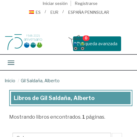
Iniciar sesión
Registrarse
ES
EUR
ESPAÑA PENINSULAR
0
Busqueda avanzada
Toggle navigation
Inicio
Gil Saldaña, Alberto
Libros de Gil Saldaña, Alberto
Libros
de
Mostrando
libros encontrados.
1
páginas.
Gil
Saldaña,