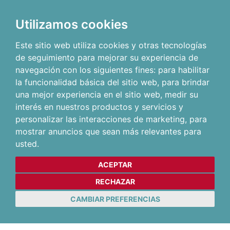
Utilizamos cookies
Este sitio web utiliza cookies y otras tecnologías
de seguimiento para mejorar su experiencia de
navegación con los siguientes fines:
para habilitar
la funcionalidad básica del sitio web
,
para brindar
una mejor experiencia en el sitio web
,
medir su
interés en nuestros productos y servicios y
personalizar las interacciones de marketing
,
para
mostrar anuncios que sean más relevantes para
usted
.
ACEPTAR
RECHAZAR
CAMBIAR PREFERENCIAS