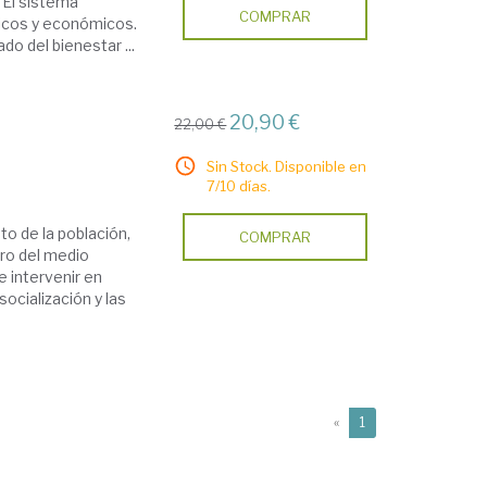
 El sistema
COMPRAR
íticos y económicos.
o del bienestar ...
20,90 €
22,00 €
Sin Stock. Disponible en
7/10 días.
to de la población,
COMPRAR
oro del medio
e intervenir en
ocialización y las
(current)
«
1