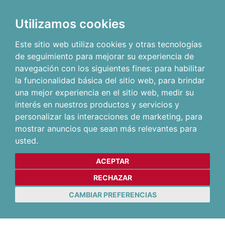
Utilizamos cookies
Este sitio web utiliza cookies y otras tecnologías
de seguimiento para mejorar su experiencia de
navegación con los siguientes fines:
para habilitar
la funcionalidad básica del sitio web
,
para brindar
una mejor experiencia en el sitio web
,
medir su
interés en nuestros productos y servicios y
personalizar las interacciones de marketing
,
para
mostrar anuncios que sean más relevantes para
usted
.
ACEPTAR
RECHAZAR
CAMBIAR PREFERENCIAS