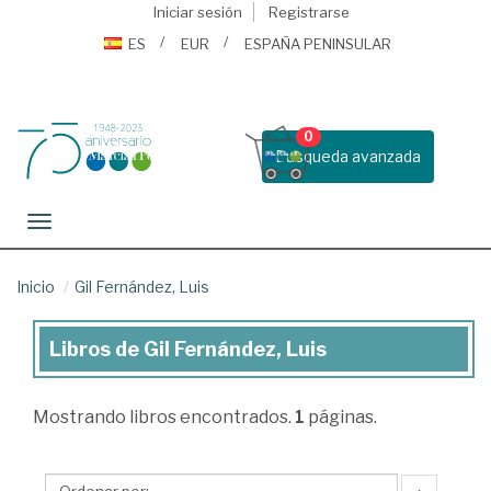
Iniciar sesión
Registrarse
ES
EUR
ESPAÑA PENINSULAR
0
Busqueda avanzada
Toggle navigation
Inicio
Gil Fernández, Luis
Libros de Gil Fernández, Luis
Libros
de
Mostrando
libros encontrados.
1
páginas.
Gil
Fernández,