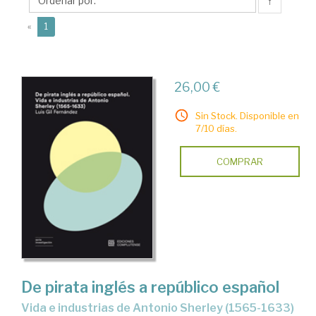
Luis
↑
(current)
«
1
26,00 €
Sin Stock. Disponible en
7/10 días.
COMPRAR
De pirata inglés a repúblico español
Vida e industrias de Antonio Sherley (1565-1633)