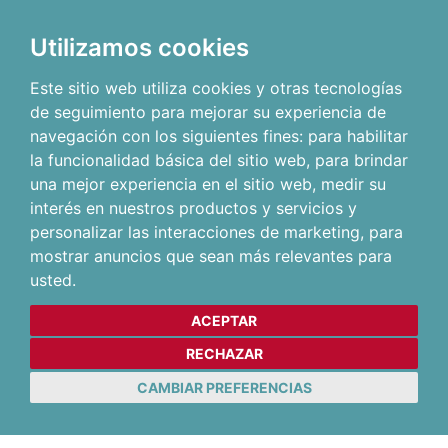
Utilizamos cookies
Este sitio web utiliza cookies y otras tecnologías
de seguimiento para mejorar su experiencia de
navegación con los siguientes fines:
para habilitar
la funcionalidad básica del sitio web
,
para brindar
una mejor experiencia en el sitio web
,
medir su
interés en nuestros productos y servicios y
personalizar las interacciones de marketing
,
para
mostrar anuncios que sean más relevantes para
usted
.
ACEPTAR
RECHAZAR
CAMBIAR PREFERENCIAS