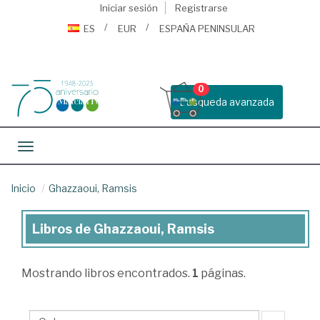
Iniciar sesión
Registrarse
ES
EUR
ESPAÑA PENINSULAR
0
Busqueda avanzada
Toggle navigation
Inicio
Ghazzaoui, Ramsis
Libros de Ghazzaoui, Ramsis
Libros
de
Mostrando
libros encontrados.
1
páginas.
Ghazzaoui,
Ramsis