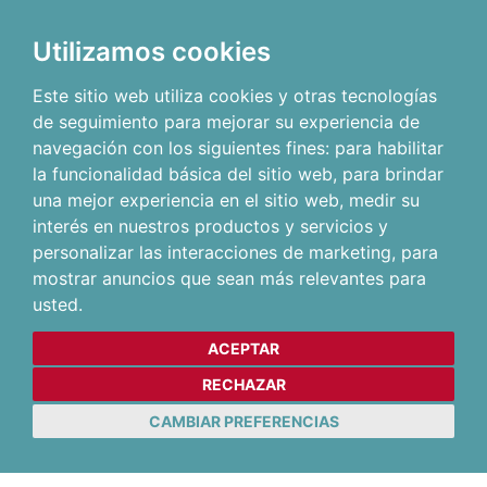
Utilizamos cookies
Este sitio web utiliza cookies y otras tecnologías
de seguimiento para mejorar su experiencia de
navegación con los siguientes fines:
para habilitar
la funcionalidad básica del sitio web
,
para brindar
una mejor experiencia en el sitio web
,
medir su
interés en nuestros productos y servicios y
personalizar las interacciones de marketing
,
para
mostrar anuncios que sean más relevantes para
usted
.
ACEPTAR
RECHAZAR
CAMBIAR PREFERENCIAS