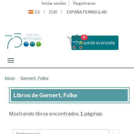
Iniciar sesión
Registrarse
ES
EUR
ESPAÑA PENINSULAR
0
Busqueda avanzada
Toggle navigation
Inicio
Gernert, Folke
Libros de Gernert, Folke
Libros
de
Mostrando
libros encontrados.
1
páginas.
Gernert,
Folke