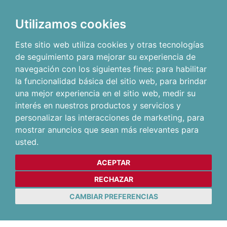
Utilizamos cookies
Este sitio web utiliza cookies y otras tecnologías
de seguimiento para mejorar su experiencia de
navegación con los siguientes fines:
para habilitar
la funcionalidad básica del sitio web
,
para brindar
una mejor experiencia en el sitio web
,
medir su
interés en nuestros productos y servicios y
personalizar las interacciones de marketing
,
para
mostrar anuncios que sean más relevantes para
usted
.
ACEPTAR
RECHAZAR
CAMBIAR PREFERENCIAS