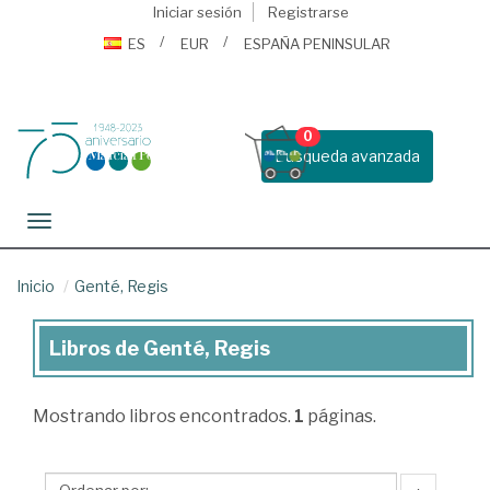
Iniciar sesión
Registrarse
ES
EUR
ESPAÑA PENINSULAR
0
Busqueda avanzada
Toggle navigation
Inicio
Genté, Regis
Libros de Genté, Regis
Libros
de
Mostrando
libros encontrados.
1
páginas.
Genté,
Regis