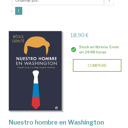
↑
(current)
«
1
18,90 €
Stock en librería. Envío
en 24/48 horas
COMPRAR
Nuestro hombre en Washington