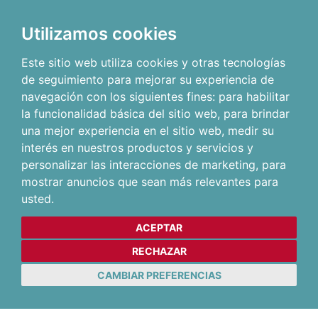
Utilizamos cookies
Este sitio web utiliza cookies y otras tecnologías
de seguimiento para mejorar su experiencia de
navegación con los siguientes fines:
para habilitar
la funcionalidad básica del sitio web
,
para brindar
una mejor experiencia en el sitio web
,
medir su
interés en nuestros productos y servicios y
personalizar las interacciones de marketing
,
para
mostrar anuncios que sean más relevantes para
usted
.
ACEPTAR
RECHAZAR
CAMBIAR PREFERENCIAS