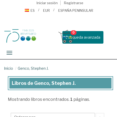
Iniciar sesión
Registrarse
ES
EUR
ESPAÑA PENINSULAR
0
Busqueda avanzada
Toggle navigation
Inicio
Genco, Stephen J.
Libros de Genco, Stephen J.
Libros
de
Mostrando
libros encontrados.
1
páginas.
Genco,
Stephen