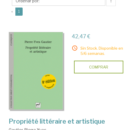
Yves
↑
(current)
«
1
42,47 €
Sin Stock. Disponible en
5/6 semanas.
COMPRAR
Propriété littéraire et artistique
Gautier, Pierre-Yves