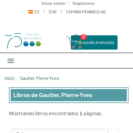
Iniciar sesión
Registrarse
ES
EUR
ESPAÑA PENINSULAR
0
Busqueda avanzada
Toggle navigation
Inicio
Gautier, Pierre-Yves
Libros de Gautier, Pierre-Yves
Libros
de
Mostrando
libros encontrados.
1
páginas.
Gautier,
Pierre-