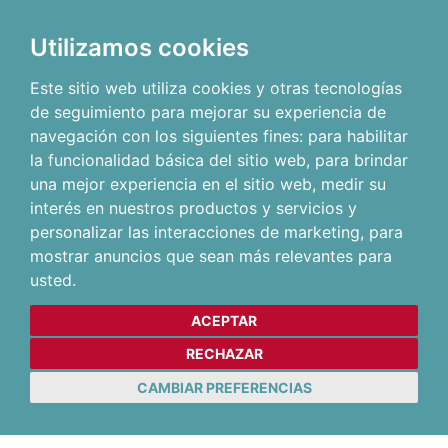
Utilizamos cookies
Este sitio web utiliza cookies y otras tecnologías
de seguimiento para mejorar su experiencia de
navegación con los siguientes fines:
para habilitar
la funcionalidad básica del sitio web
,
para brindar
una mejor experiencia en el sitio web
,
medir su
interés en nuestros productos y servicios y
personalizar las interacciones de marketing
,
para
mostrar anuncios que sean más relevantes para
usted
.
ACEPTAR
RECHAZAR
CAMBIAR PREFERENCIAS