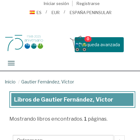
Iniciar sesión
Registrarse
ES
EUR
ESPAÑA PENINSULAR
0
Busqueda avanzada
Toggle navigation
Inicio
Gautier Fernández, Víctor
Libros de Gautier Fernández, Víctor
Libros
de
Mostrando
libros encontrados.
1
páginas.
Gautier
Fernández,