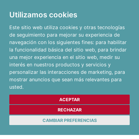
Utilizamos cookies
Este sitio web utiliza cookies y otras tecnologías
de seguimiento para mejorar su experiencia de
navegación con los siguientes fines:
para habilitar
la funcionalidad básica del sitio web
,
para brindar
una mejor experiencia en el sitio web
,
medir su
interés en nuestros productos y servicios y
personalizar las interacciones de marketing
,
para
mostrar anuncios que sean más relevantes para
usted
.
ACEPTAR
RECHAZAR
CAMBIAR PREFERENCIAS