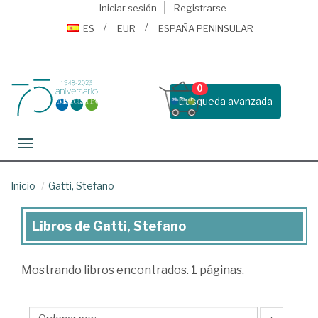
Iniciar sesión
Registrarse
ES
EUR
ESPAÑA PENINSULAR
0
Busqueda avanzada
Toggle navigation
Inicio
Gatti, Stefano
Libros de Gatti, Stefano
Libros
de
Mostrando
libros encontrados.
1
páginas.
Gatti,
Stefano