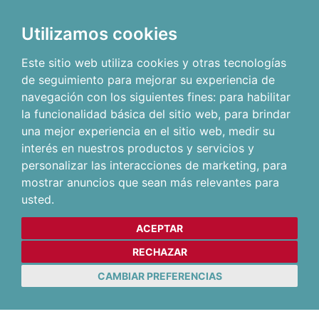
Utilizamos cookies
Este sitio web utiliza cookies y otras tecnologías
de seguimiento para mejorar su experiencia de
navegación con los siguientes fines:
para habilitar
la funcionalidad básica del sitio web
,
para brindar
una mejor experiencia en el sitio web
,
medir su
interés en nuestros productos y servicios y
personalizar las interacciones de marketing
,
para
mostrar anuncios que sean más relevantes para
usted
.
ACEPTAR
RECHAZAR
CAMBIAR PREFERENCIAS