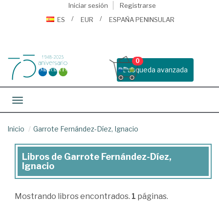
Iniciar sesión
Registrarse
ES
EUR
ESPAÑA PENINSULAR
0
Busqueda avanzada
Toggle navigation
Inicio
Garrote Fernández-Díez, Ignacio
Libros de Garrote Fernández-Díez,
Libros
Ignacio
de
Garrote
Mostrando
libros encontrados.
1
páginas.
Fernández-