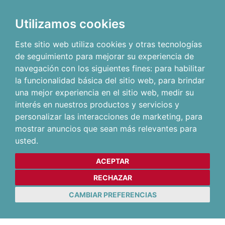
Utilizamos cookies
Este sitio web utiliza cookies y otras tecnologías
de seguimiento para mejorar su experiencia de
navegación con los siguientes fines:
para habilitar
la funcionalidad básica del sitio web
,
para brindar
una mejor experiencia en el sitio web
,
medir su
interés en nuestros productos y servicios y
personalizar las interacciones de marketing
,
para
mostrar anuncios que sean más relevantes para
usted
.
ACEPTAR
RECHAZAR
CAMBIAR PREFERENCIAS