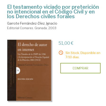
El testamento viciado por preterición
no intencional en el Código Civil y en
los Derechos civiles forales
Garrote Fernández-Díez, Ignacio
Editorial Comares. Granada, 2003
51,00 €
Sin Stock. Disponible en
7/10 días.
COMPRAR